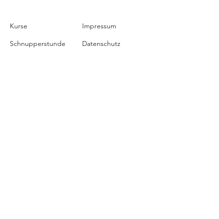
Kurse
Impressum
Schnupperstunde
Datenschutz
Hochzeitstanz
AGB
Privatstunden
Events
Kontakt
Über uns
Blog
Tropical Swing
Hallerstraße 41