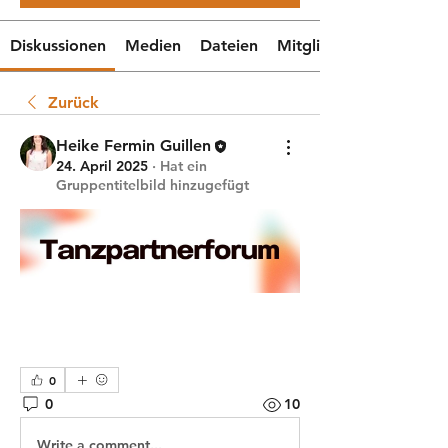
Diskussionen
Medien
Dateien
Mitglieder
Zurück
Heike Fermin Guillen
24. April 2025
·
Hat ein
Gruppentitelbild hinzugefügt
0
0
10
Write a comment...