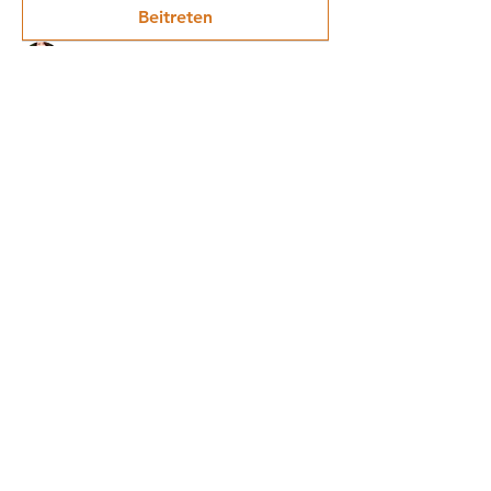
Beitreten
Heike Fermin Guillen
24. April 2025
·
Hat ein
Gruppentitelbild hinzugefügt
0
0
19
Kurse
Impressum
Schnupperstunde
Datenschutz
Hochzeitstanz
AGB
Privatstunden