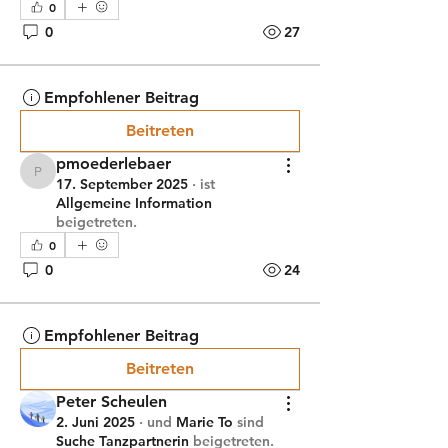
0
0
27
Empfohlener Beitrag
Beitreten
pmoederlebaer
pmoederlebaer
17. September 2025
·
ist
Allgemeine Information
beigetreten.
0
0
24
Empfohlener Beitrag
Beitreten
Peter Scheulen
2. Juni 2025
·
und
Marie To
sind
Suche Tanzpartnerin
beigetreten.