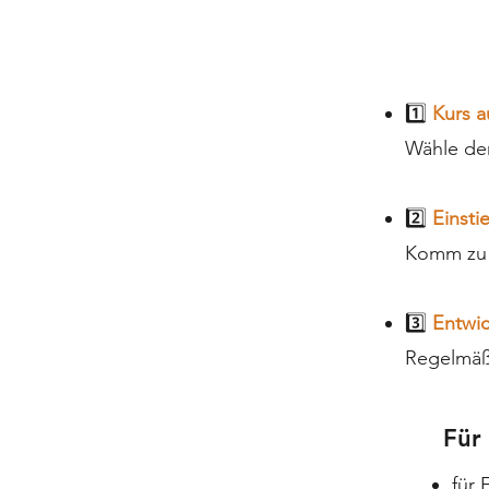
1️⃣
Kurs 
Wähle den
2️⃣
Einsti
Komm zu e
3️⃣
Entwi
Regelmäß
Für
für 