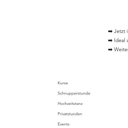
➡️ Jetzt 
➡️ Ideal
➡️ Weit
Kurse
Schnupperstunde
Hochzeitstanz
Privatstunden
Events