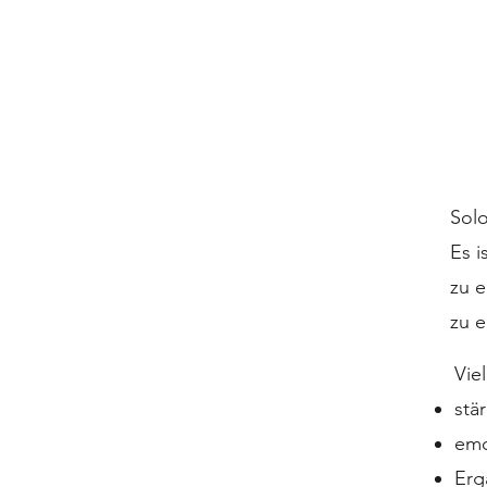
Solo
Es i
zu 
zu e
Vie
stä
emo
Erg