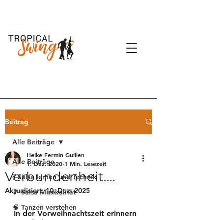
Beitrag
Alle Beiträge
Heike Fermin Guillen
Alle Beiträge
1. Dez. 2020
1 Min. Lesezeit
Verbundenheit....
💃 Salsa lernen und Technik
Aktualisiert:
10. Dez. 2025
🎵 Salsa Musikalität
🧠 Tanzen verstehen
In der Vorweihnachtszeit erinnern 