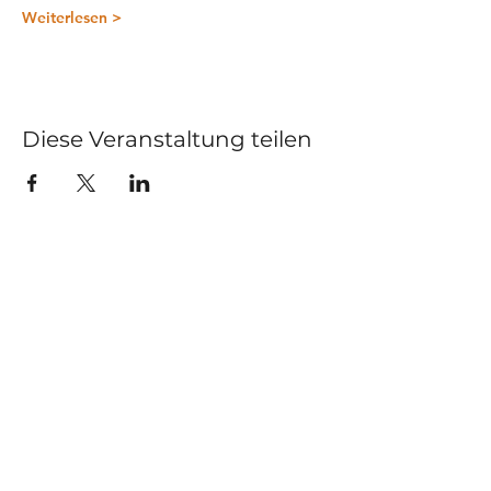
Weiterlesen >
Diese Veranstaltung teilen
Kurse
Impressum
Schnupperstunde
Datenschutz
Hochzeitstanz
AGB
Privatstunden
Events
Kontakt