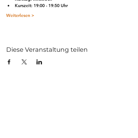
Kurszeit: 19:00 - 19:50 Uhr
Weiterlesen >
Diese Veranstaltung teilen
Kurse
Impressum
Schnupperstunde
Datenschutz
Hochzeitstanz
AGB
Privatstunden
Events