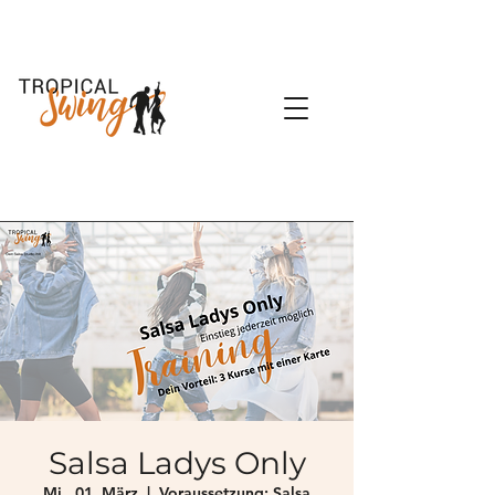
Salsa Ladys Only
Mi., 01. März
  |  
Voraussetzung: Salsa