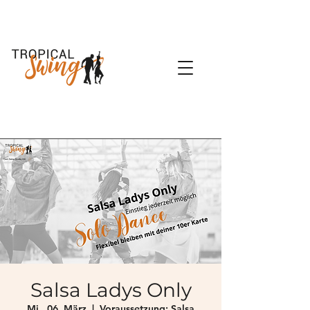
Salsa Ladys Only
Mi., 06. März
  |  
Voraussetzung: Salsa