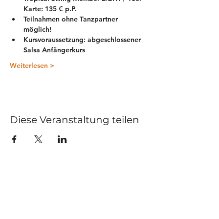
Karte: 135 € p.P.
Teilnahmen ohne Tanzpartner 
möglich!
Kursvoraussetzung: 
abgeschlossener 
Salsa Anfängerkurs 
Weiterlesen >
Diese Veranstaltung teilen
Kurse
Impressum
Schnupperstunde
Datenschutz
Hochzeitstanz
AGB