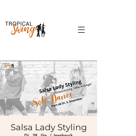
Salsa Lady Styling
Di., 28. Jän.
  |  
Innsbruck