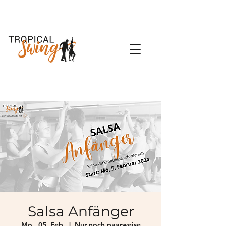
Salsa Anfänger
Mo., 05. Feb.
  |  
Nur noch paarweise