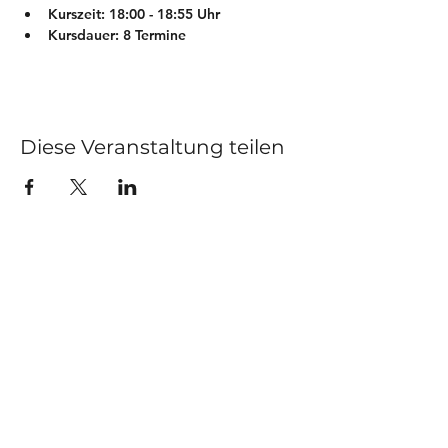
Kurszeit: 18:00 - 18:55 Uhr
Kursdauer: 8 Termine 
Diese Veranstaltung teilen
Kurse
Impressum
Schnupperstunde
Datenschutz
Hochzeitstanz
AGB
Privatstunden
Events