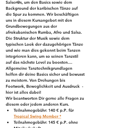
Salser@s, um den Basics sowie dem 
Background der karibischen Tänze auf 
die Spur zu kommen. Wir beschäftigen 
uns in diesem Kursangebot mit den 
Grundbewegungen aus der 
afrokubanischen Rumba, Afro und Salsa. 
Die Struktur der Musik sowie dem 
typischen Look der dazugehörigen Tänze 
und wie man dies gekonnt beim Tanzen 
integrieren kann, um so seinen Tanzstil 
auf das nächste Level zu boosten.... 
Allgemeine Tanztechnikgrundlagen 
helfen dir deine Basics sicher und bewusst 
zu meistern. Von Drehungen bis 
Footwork, Beweglichkeit und Ausdruck  - 
hier ist alles dabei!
Wir beantworten Dir gerne alle Fragen zu 
diesem oder jedem anderen Kurs. 
Teilnahmegebühr: 
140 € p.P
. für 
Tropical Swing Member *
Teilnahmegebühr: 
145 € p.P
. ohne 