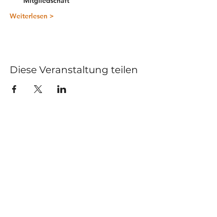
Mitgliedschaft
Weiterlesen >
Diese Veranstaltung teilen
Kurse
Impressum
Schnupperstunde
Datenschutz
Hochzeitstanz
AGB
Privatstunden
Events