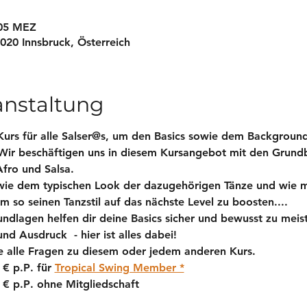
:05 MEZ
6020 Innsbruck, Österreich
anstaltung
Kurs für alle Salser@s, um den Basics sowie dem Background
Wir beschäftigen uns in diesem Kursangebot mit den Grun
fro und Salsa. 
owie dem typischen Look der dazugehörigen Tänze und wie 
m so seinen Tanzstil auf das nächste Level zu boosten.... 
ndlagen helfen dir deine Basics sicher und bewusst zu meis
d Ausdruck  - hier ist alles dabei!
 alle Fragen zu diesem oder jedem anderen Kurs. 
 € p.P
. für 
Tropical Swing Member *
 € p.P
. ohne Mitgliedschaft