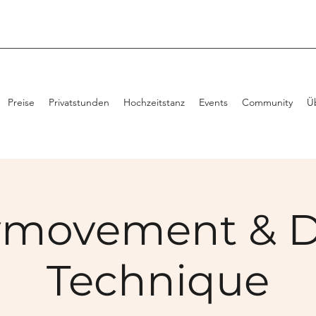
Preise
Privatstunden
Hochzeitstanz
Events
Community
Ü
movement & 
Technique