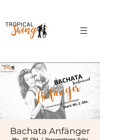
Bachata Anfänger
Mo., 07. Okt.
  |  
Voraussetzung: Salsa