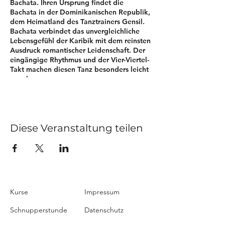
Bachata. Ihren Ursprung findet die
Bachata in der Dominikanischen Republik,
dem Heimatland des Tanztrainers Gensil.
Bachata verbindet das unvergleichliche
Lebensgefühl der Karibik mit dem reinsten
Ausdruck romantischer Leidenschaft. Der
eingängige Rhythmus und der Vier-Viertel-
Takt machen diesen Tanz besonders leicht
zu erlernen.
Teilnahmegebühr: 115 € p.P. / 110 €
p.P. TF Member basic / 105 € p.P. TF
Member light
Kursbeginn und Kursende: 2.
Diese Veranstaltung teilen
Oktober 2024 - 27.November (Kein
Kurs am 30. Oktober 2024,
Schulferien)
Kurszeit: mittwochs von 19.00 -
19:55 Uhr
Kursdauer: 8 Termine
Kurse
Voraussetzung: Salsa Anfängerkurs
Impressum
Wir bedanken uns für paarweise
Schnupperstunde
Datenschutz
Anmeldungen!