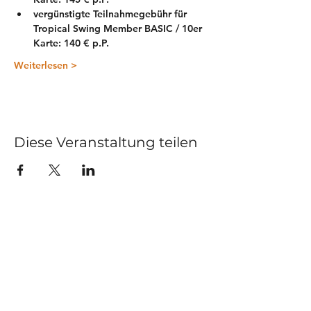
vergünstigte Teilnahmegebühr für 
Tropical Swing Member BASIC / 10er 
Karte: 140 € p.P.
Weiterlesen >
Diese Veranstaltung teilen
Kurse
Impressum
Schnupperstunde
Datenschutz
Hochzeitstanz
AGB
Privatstunden