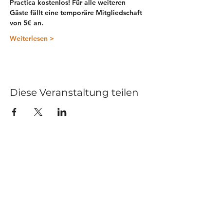
Practica 
kostenlos
! Für alle weiteren 
Gäste fällt eine 
temporäre Mitgliedschaft 
von 5€ 
an. 
Weiterlesen >
Diese Veranstaltung teilen
Kurse
Impressum
Schnupperstunde
Datenschutz
Hochzeitstanz
AGB
Privatstunden