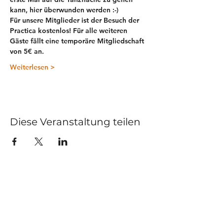
kann, hier überwunden werden :-)
Für unsere 
Mitglieder
 ist der Besuch der 
Practica 
kostenlos
! Für alle weiteren 
Gäste fällt eine 
temporäre Mitgliedschaft 
von 5€ 
an. 
Weiterlesen >
Diese Veranstaltung teilen
Kurse
Impressum
Schnupperstunde
Datenschutz
Hochzeitstanz
AGB