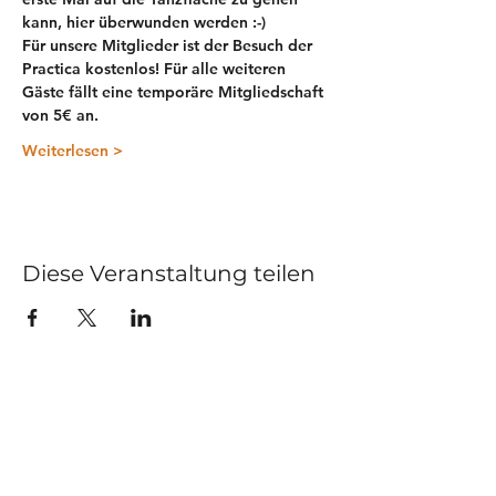
kann, hier überwunden werden :-)
Für unsere 
Mitglieder
 ist der Besuch der 
Practica 
kostenlos
! Für alle weiteren 
Gäste fällt eine 
temporäre Mitgliedschaft 
von 5€ 
an. 
Weiterlesen >
Diese Veranstaltung teilen
Kurse
Impressum
Schnupperstunde
Datenschutz
Hochzeitstanz
AGB