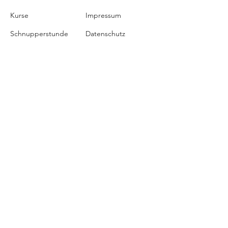
Kurse
Impressum
Schnupperstunde
Datenschutz
Hochzeitstanz
AGB
Privatstunden
Events
Kontakt
Über uns
Blog
Tropical Swing
Hallerstraße 41
6020 Innsbruck