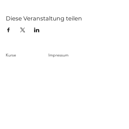
Diese Veranstaltung teilen
Kurse
Impressum
Schnupperstunde
Datenschutz
Hochzeitstanz
AGB
Privatstunden
Events
Kontakt
Über uns
Blog