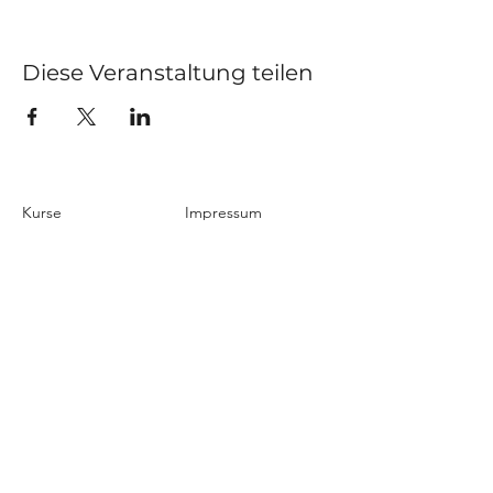
Diese Veranstaltung teilen
Kurse
Impressum
Schnupperstunde
Datenschutz
Hochzeitstanz
AGB
Privatstunden
Events
Kontakt
Über uns
Blog