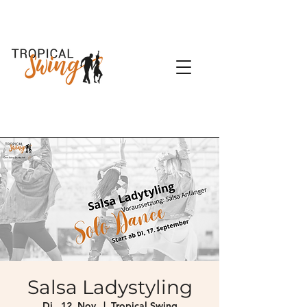
Salsa Ladystyling
Di., 12. Nov.
  |  
Tropical Swing