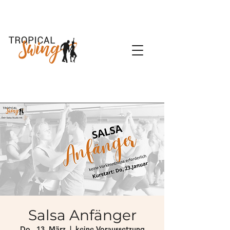
Salsa Anfänger
Do., 13. März
  |  
keine Voraussetzung