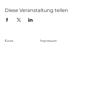
Diese Veranstaltung teilen
Kurse
Impressum
Schnupperstunde
Datenschutz
Hochzeitstanz
AGB
Privatstunden
Events
Kontakt
Über uns
Blog