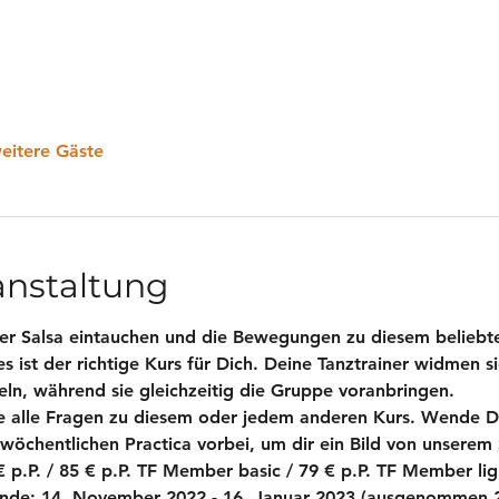
eitere Gäste
anstaltung
er Salsa eintauchen und die Bewegungen zu diesem beliebt
s ist der richtige Kurs für Dich. Deine Tanztrainer widmen si
eln, während sie gleichzeitig die Gruppe voranbringen.
e alle Fragen zu diesem oder jedem anderen Kurs. Wende Di
öchentlichen Practica vorbei, um dir ein Bild von unserem
 p.P. / 85 € p.P. TF Member basic / 79 € p.P. TF Member lig
nde: 14. November 2022 - 16. Januar 2023 (ausgenommen 2