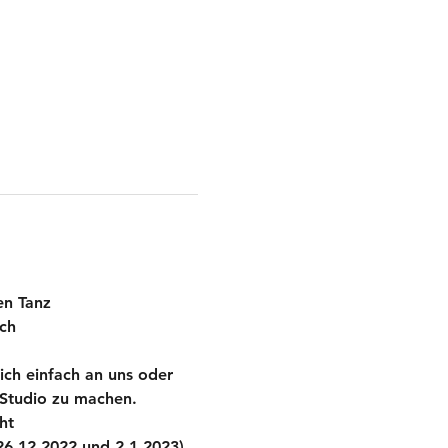
en Tanz 
ch 
ch einfach an uns oder 
 Studio zu machen. 
ht
6.12.2022 und 2.1.2023)