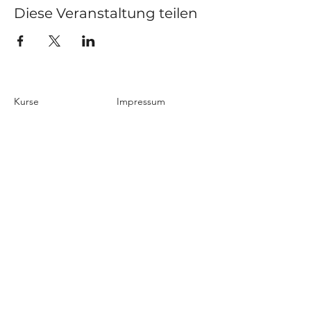
Diese Veranstaltung teilen
Kurse
Impressum
Schnupperstunde
Datenschutz
Hochzeitstanz
AGB
Privatstunden
Events
Kontakt
Über uns
Blog