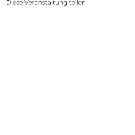
Diese Veranstaltung teilen
Kurse
Impressum
Schnupperstunde
Datenschutz
Hochzeitstanz
AGB
Privatstunden
Events
Kontakt
Über uns
Blog