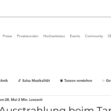
Preise
Privatstunden
Hochzeitstanz
Events
Community
Ü
echnik
🎵 Salsa Musikalität
🧠 Tanzen verstehen
✨ Ge
len
28. Mai
2 Min. Lesezeit
usstrahlung beim Ta