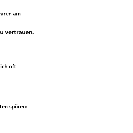
waren am 
zu vertrauen.
ch oft 
ten spüren: