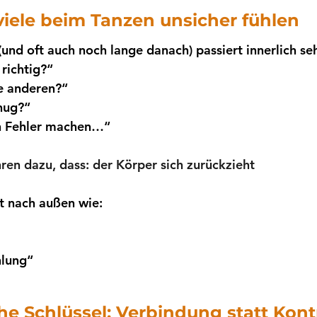
iele beim Tanzen unsicher fühlen
nd oft auch noch lange danach) passiert innerlich sehr
richtig?“
e anderen?“
nug?“
en Fehler machen…“
en dazu, dass: 
der Körper sich zurückzieht
t nach außen wie:
hlung“
he Schlüssel: Verbindung statt Kont