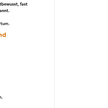
tbewusst, fast 
annt.
rtum.
and
n.