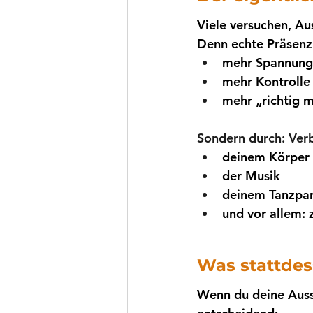
Viele versuchen, Au
Denn echte Präsenz 
mehr Spannung
mehr Kontrolle
mehr „richtig 
Sondern durch: 
Ver
deinem Körper
der Musik
deinem Tanzpar
und vor allem: z
Was stattdess
Wenn du deine Auss