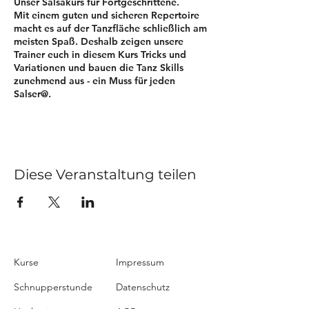
Unser Salsakurs für Fortgeschrittene.
Mit einem guten und sicheren Repertoire
macht es auf der Tanzfläche schließlich am
meisten Spaß. Deshalb zeigen unsere
Trainer euch in diesem Kurs Tricks und
Variationen und bauen die Tanz Skills
zunehmend aus - ein Muss für jeden
Salser@.
​Möchtest Du mehr erfahren? Dann
kontaktiere uns noch heute.
Teilnahmegebühr: 89 € p.P.
Kursbeginn und Kursende: 25.
Diese Veranstaltung teilen
November 2021 - 27. Januar 2022
(ausgenommen Schulferien)
Kurszeit: 19:00 - 19:55 Uhr
Kursdauer: 8 Termine
Kurse
Impressum
Schnupperstunde
Datenschutz