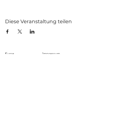
Diese Veranstaltung teilen
Kurse
Impressum
Schnupperstunde
Datenschutz
Hochzeitstanz
AGB
Privatstunden
Events
Kontakt
Über uns