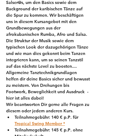
Salser@s, um den Basics sowie dem 
Background der karibischen Tänze auf 
die Spur zu kommen. Wir beschäftigen 
uns in diesem Kursangebot mit den 
Grundbewegungen aus der 
afrokubanischen Rumba, Afro und Salsa. 
Die Struktur der Musik sowie dem 
typischen Look der dazugehörigen Tänze 
und wie man dies gekonnt beim Tanzen 
integrieren kann, um so seinen Tanzstil 
auf das nächste Level zu boosten.... 
Allgemeine Tanztechnikgrundlagen 
helfen dir deine Basics sicher und bewusst 
zu meistern. Von Drehungen bis 
Footwork, Beweglichkeit und Ausdruck  - 
hier ist alles dabei!
Wir beantworten Dir gerne alle Fragen zu 
diesem oder jedem anderen Kurs. 
Teilnahmegebühr: 
140 € p.P
. für 
Tropical Swing Member *
Teilnahmegebühr: 
145 € p.P
. ohne 