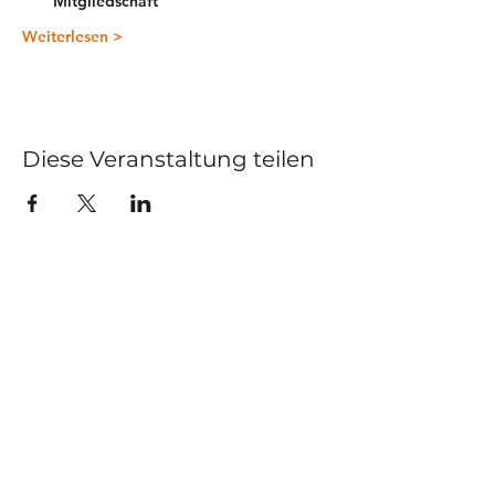
Mitgliedschaft
Weiterlesen >
Diese Veranstaltung teilen
Kurse
Impressum
Schnupperstunde
Datenschutz
Hochzeitstanz
AGB
Privatstunden
Events