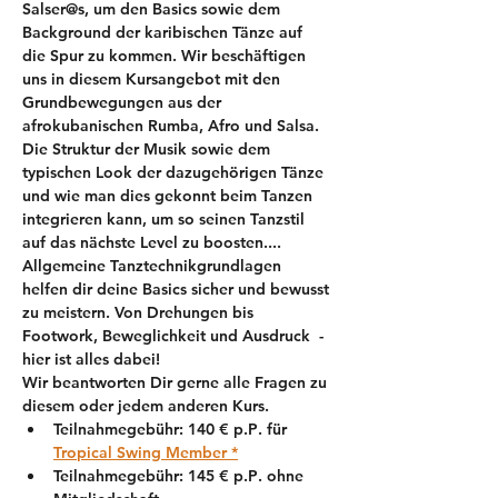
Salser@s, um den Basics sowie dem 
Background der karibischen Tänze auf 
die Spur zu kommen. Wir beschäftigen 
uns in diesem Kursangebot mit den 
Grundbewegungen aus der 
afrokubanischen Rumba, Afro und Salsa. 
Die Struktur der Musik sowie dem 
typischen Look der dazugehörigen Tänze 
und wie man dies gekonnt beim Tanzen 
integrieren kann, um so seinen Tanzstil 
auf das nächste Level zu boosten.... 
Allgemeine Tanztechnikgrundlagen 
helfen dir deine Basics sicher und bewusst 
zu meistern. Von Drehungen bis 
Footwork, Beweglichkeit und Ausdruck  - 
hier ist alles dabei!
Wir beantworten Dir gerne alle Fragen zu 
diesem oder jedem anderen Kurs. 
Teilnahmegebühr: 
140 € p.P
. für 
Tropical Swing Member *
Teilnahmegebühr: 
145 € p.P
. ohne 