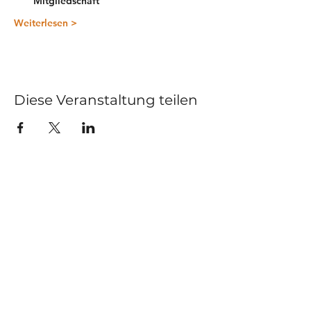
Mitgliedschaft
Weiterlesen >
Diese Veranstaltung teilen
Kurse
Impressum
Schnupperstunde
Datenschutz
Hochzeitstanz
AGB
Privatstunden
Events