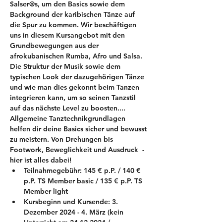
Salser@s, um den Basics sowie dem 
Background der karibischen Tänze auf 
die Spur zu kommen. Wir beschäftigen 
uns in diesem Kursangebot mit den 
Grundbewegungen aus der 
afrokubanischen Rumba, Afro und Salsa. 
Die Struktur der Musik sowie dem 
typischen Look der dazugehörigen Tänze 
und wie man dies gekonnt beim Tanzen 
integrieren kann, um so seinen Tanzstil 
auf das nächste Level zu boosten.... 
Allgemeine Tanztechnikgrundlagen 
helfen dir deine Basics sicher und bewusst 
zu meistern. Von Drehungen bis 
Footwork, Beweglichkeit und Ausdruck  - 
hier ist alles dabei!
Teilnahmegebühr: 145 € p.P. / 140 € 
p.P. TS Member basic / 135 € p.P. TS 
Member light
Kursbeginn und Kursende: 3. 
Dezember 2024 - 4. März (kein 