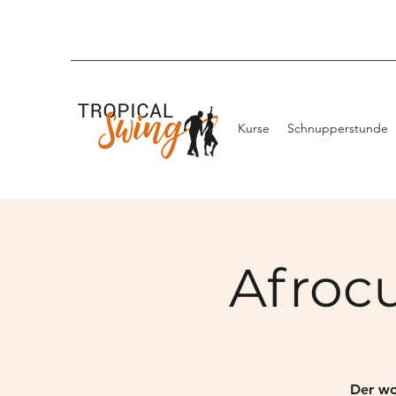
Kurse
Schnupperstunde
Afroc
Der wo