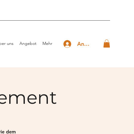
Anmelden
ber uns
Angebot
Mehr
vement
wie dem