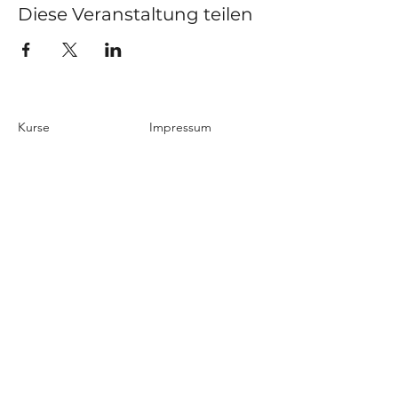
Diese Veranstaltung teilen
Kurse
Impressum
Schnupperstunde
Datenschutz
Hochzeitstanz
AGB
Privatstunden
Events
Kontakt
Über uns
Blog