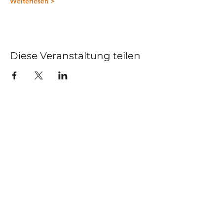
Weiterlesen >
Diese Veranstaltung teilen
Kurse
Impressum
Schnupperstunde
Datenschutz
Hochzeitstanz
AGB
Privatstunden
Events
Kontakt