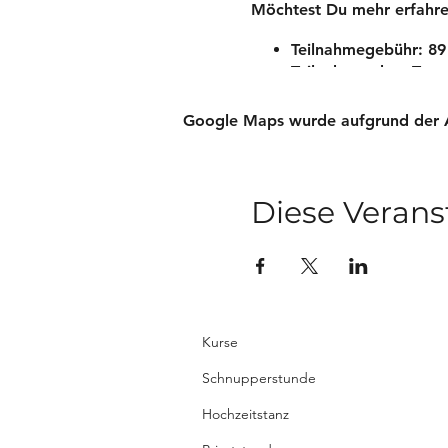
​Möchtest Du mehr erfahre
Teilnahmegebühr: 89
Teilnahme ohne Tanz
Kursbeginn und Kursen
Kurszeit: 20.00 - 20:
Google Maps wurde aufgrund der Ana
Kursdauer: 8 Termin
Diese Verans
Kurse
Schnupperstunde
Hochzeitstanz