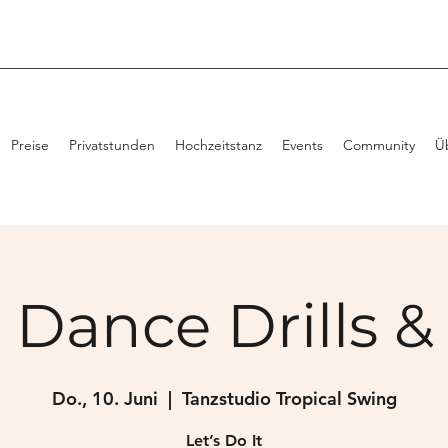
Preise
Privatstunden
Hochzeitstanz
Events
Community
Ü
 Dance Drills & 
Do., 10. Juni
  |  
Tanzstudio Tropical Swing
Let’s Do It