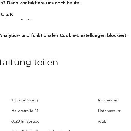
n? Dann kontaktiere uns noch heute.
 € p.P.
partner möglich
de: 10. Juni - 29. Juli
55 Uhr
lytics- und funktionalen Cookie-Einstellungen blockiert.
e
taltung teilen
Tropical Swing
Impressum
Hallerstraße 41
Datenschutz
6020 Innsbruck
AGB