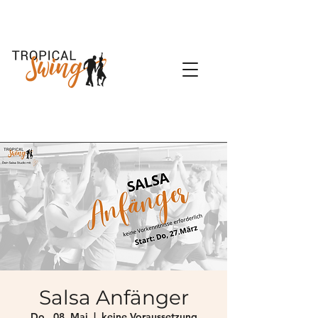
Salsa Anfänger
Do., 08. Mai
  |  
keine Voraussetzung