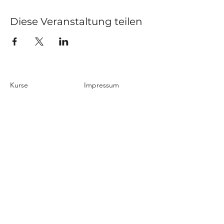
Diese Veranstaltung teilen
Kurse
Impressum
Schnupperstunde
Datenschutz
Hochzeitstanz
AGB
Privatstunden
Events
Kontakt
Über uns
Blog