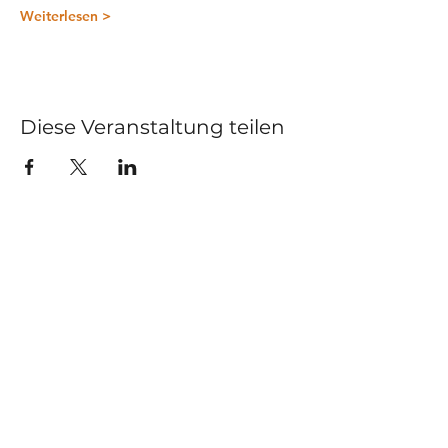
Weiterlesen >
Diese Veranstaltung teilen
Kurse
Impressum
Schnupperstunde
Datenschutz
Hochzeitstanz
AGB
Privatstunden
Events
Kontakt