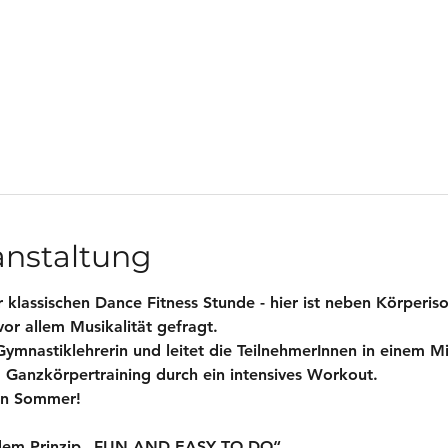
anstaltung
 klassischen Dance Fitness Stunde - hier ist neben Körperis
vor allem Musikalität gefragt.
 Gymnastiklehrerin und leitet die TeilnehmerInnen in einem M
Ganzkörpertraining durch ein intensives Workout.
den Sommer!
 dem Prinzip „FUN AND EASY TO DO“