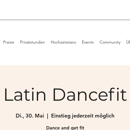
Preise
Privatstunden
Hochzeitstanz
Events
Community
Ü
Latin Dancefit
Di., 30. Mai
  |  
Einstieg jederzeit möglich
Dance and get fit