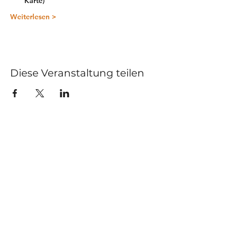
Karte)
Weiterlesen >
Diese Veranstaltung teilen
Kurse
Impressum
Schnupperstunde
Datenschutz
Hochzeitstanz
AGB
Privatstunden
Events